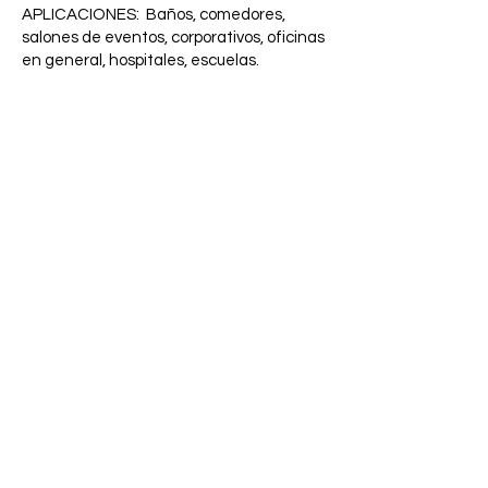
APLICACIONES: Baños, comedores,
salones de eventos, corporativos, oficinas
en general, hospitales, escuelas.
FAQ
CONTACTAR
DISTRIBUIDORES
NOSOTROS
Somos una empresa de referencia en el
diseño y producción de despachadores
y accesorios para la higiene en entornos
públicos y privados.
Nuestros productos son una síntesis de
estética, funcionalidad y seguridad, capaces
de adaptarse en cualquier entorno.