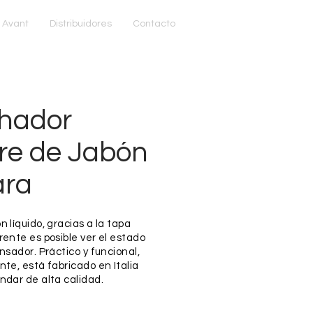
 Avant
Distribuidores
Contacto
hador
re de Jabón
ara
 líquido, gracias a la tapa
ente es posible ver el estado
nsador. Práctico y funcional,
te, está fabricado en Italia
ndar de alta calidad.