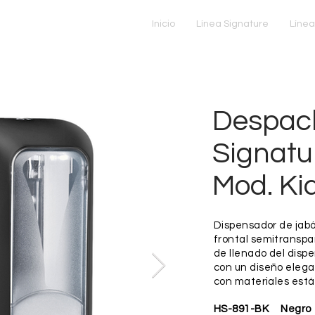
Inicio
Línea Signature
Línea
Despac
Signatu
Mod. Ki
Dispensador de jabón
frontal semitranspar
de llenado del dispe
con un diseño elegan
con materiales está
HS-891-BK Negro