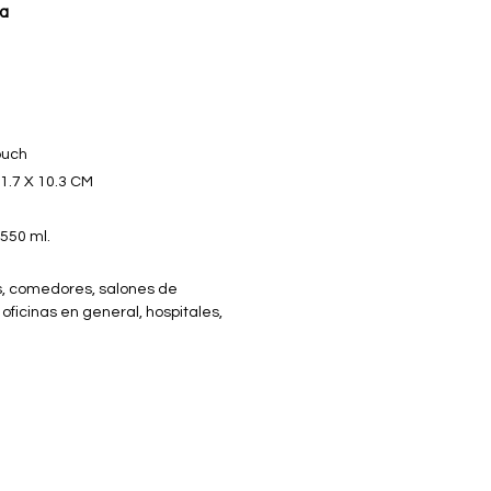
a
ouch
1.7 X 10.3 CM
550 ml.
, comedores, salones de
 oficinas en general, hospitales,