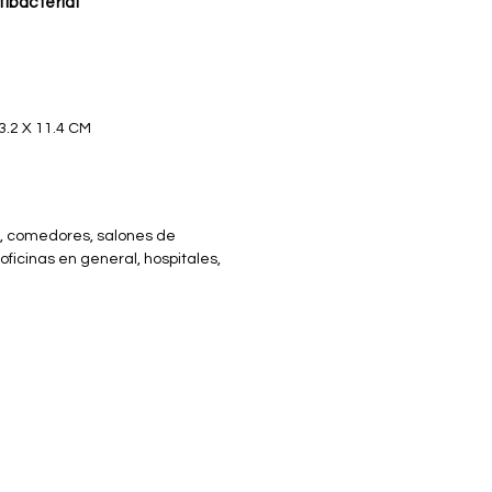
ibacterial
3.2 X 11.4 CM
 comedores, salones de
oficinas en general, hospitales,