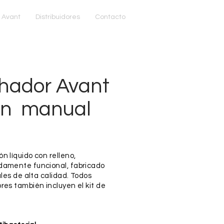
 Avant
Distribuidores
Contacto
hador Avant
ón manual
 líquido con relleno,
damente funcional, fabricado
ales de alta calidad. Todos
es también incluyen el kit de