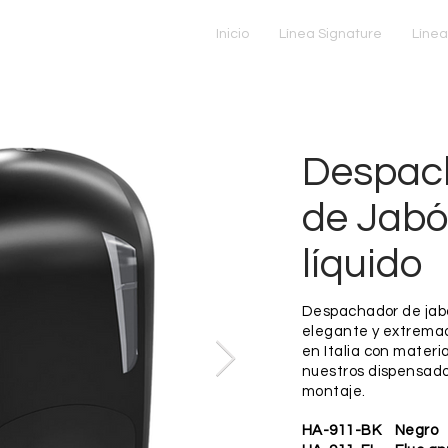
Inicio
Línea Signature
Línea
Despac
de Jab
líquido
Despachador de jabón
elegante y extrema
en Italia con materi
nuestros dispensador
montaje.
HA-911-BK Negro